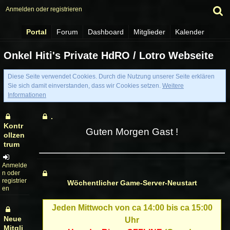
Anmelden oder registrieren
Portal
Forum
Dashboard
Mitglieder
Kalender
Onkel Hiti's Private HdRO / Lotro Webseite
Diese Seite verwendet Cookies. Durch die Nutzung unserer Seite erklären
Sie sich damit einverstanden, dass wir Cookies setzen.
Weitere
Informationen
.
Kontr
Guten Morgen Gast !
ollzen
trum
Anmelde
n oder
registrier
Wöchentlicher Game-Server-Neustart
en
Jeden Mittwoch von ca 14:00 bis ca 15:00
Neue
Uhr
Mitgli