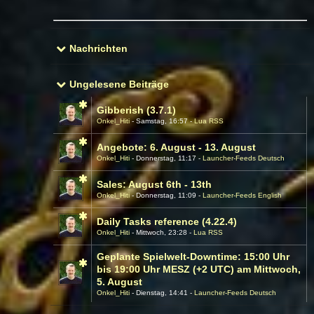
Nachrichten
Ungelesene Beiträge
Gibberish (3.7.1)
Onkel_Hiti
Samstag, 16:57
Lua RSS
Angebote: 6. August - 13. August
Onkel_Hiti
Donnerstag, 11:17
Launcher-Feeds Deutsch
Sales: August 6th - 13th
Onkel_Hiti
Donnerstag, 11:09
Launcher-Feeds English
Daily Tasks reference (4.22.4)
Onkel_Hiti
Mittwoch, 23:28
Lua RSS
Geplante Spielwelt-Downtime: 15:00 Uhr
bis 19:00 Uhr MESZ (+2 UTC) am Mittwoch,
5. August
Onkel_Hiti
Dienstag, 14:41
Launcher-Feeds Deutsch