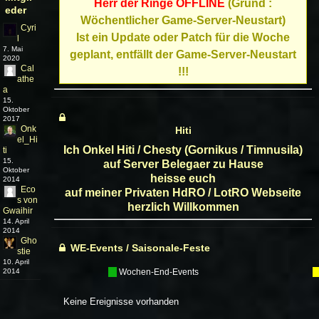
Herr der Ringe OFFLINE
(Grund :
eder
Wöchentlicher Game-Server-Neustart)
Cyri
Ist ein Update oder Patch für die Woche
l
7. Mai
geplant, entfällt der Game-Server-Neustart
2020
Cal
!!!
athe
a
15.
Oktober
2017
Onk
Hiti
el_Hi
Ich Onkel Hiti / Chesty (Gornikus / Timnusila)
ti
15.
auf Server Belegaer zu Hause
Oktober
heisse euch
2014
Eco
auf meiner Privaten HdRO / LotRO Webseite
s von
herzlich Willkommen
Gwaihir
14. April
2014
Gho
WE-Events / Saisonale-Feste
stie
10. April
2014
---
Wochen-End-Events
--