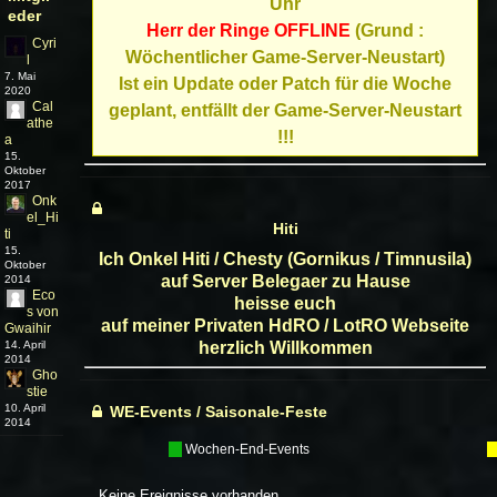
Uhr
eder
Herr der Ringe OFFLINE
(Grund :
Cyri
Wöchentlicher Game-Server-Neustart)
l
7. Mai
Ist ein Update oder Patch für die Woche
2020
Cal
geplant, entfällt der Game-Server-Neustart
athe
!!!
a
15.
Oktober
2017
Onk
el_Hi
Hiti
ti
15.
Ich Onkel Hiti / Chesty (Gornikus / Timnusila)
Oktober
auf Server Belegaer zu Hause
2014
Eco
heisse euch
s von
auf meiner Privaten HdRO / LotRO Webseite
Gwaihir
14. April
herzlich Willkommen
2014
Gho
stie
10. April
WE-Events / Saisonale-Feste
2014
---
Wochen-End-Events
--