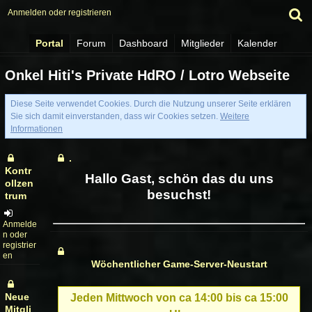
Anmelden oder registrieren
Portal
Forum
Dashboard
Mitglieder
Kalender
Onkel Hiti's Private HdRO / Lotro Webseite
Diese Seite verwendet Cookies. Durch die Nutzung unserer Seite erklären
Sie sich damit einverstanden, dass wir Cookies setzen.
Weitere
Informationen
.
Kontr
Hallo Gast, schön das du uns
ollzen
besuchst!
trum
Anmelde
n oder
registrier
en
Wöchentlicher Game-Server-Neustart
Neue
Jeden Mittwoch von ca 14:00 bis ca 15:00
Mitgli