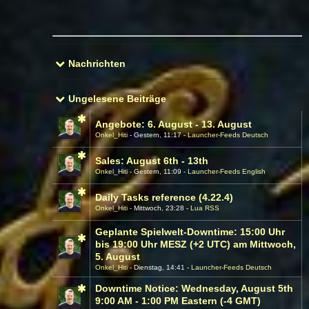
Nachrichten
Ungelesene Beiträge
Angebote: 6. August - 13. August
Onkel_Hiti
Gestern, 11:17
Launcher-Feeds Deutsch
Sales: August 6th - 13th
Onkel_Hiti
Gestern, 11:09
Launcher-Feeds English
Daily Tasks reference (4.22.4)
Onkel_Hiti
Mittwoch, 23:28
Lua RSS
Geplante Spielwelt-Downtime: 15:00 Uhr
bis 19:00 Uhr MESZ (+2 UTC) am Mittwoch,
5. August
Onkel_Hiti
Dienstag, 14:41
Launcher-Feeds Deutsch
Downtime Notice: Wednesday, August 5th
9:00 AM - 1:00 PM Eastern (-4 GMT)