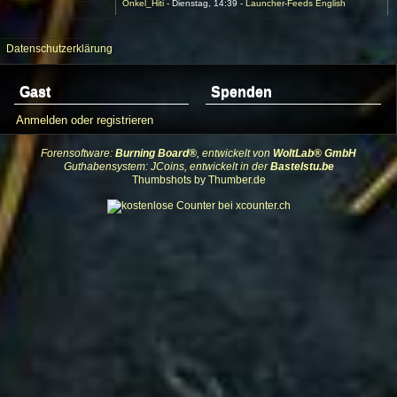
Onkel_Hiti
Dienstag, 14:39
Launcher-Feeds English
Datenschutzerklärung
Gast
Spenden
Anmelden oder registrieren
Forensoftware:
Burning Board®
, entwickelt von
WoltLab® GmbH
Guthabensystem: JCoins, entwickelt in der
Bastelstu.be
Thumbshots by Thumber.de