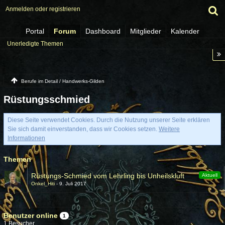
Anmelden oder registrieren
Portal
Forum
Dashboard
Mitglieder
Kalender
Unerledigte Themen
Berufe im Detail / Handwerks-Gilden
Rüstungsschmied
Diese Seite verwendet Cookies. Durch die Nutzung unserer Seite erklären
Sie sich damit einverstanden, dass wir Cookies setzen.
Weitere
Informationen
Themen
Rüstungs-Schmied vom Lehrling bis Unheilskluft
Aktuell
Onkel_Hiti
9. Juli 2017
Benutzer online
1
1 Besucher