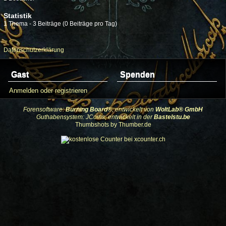
Statistik
1 Thema - 3 Beiträge (0 Beiträge pro Tag)
Datenschutzerklärung
Gast
Spenden
Anmelden oder registrieren
Forensoftware:
Burning Board®
, entwickelt von
WoltLab® GmbH
Guthabensystem: JCoins, entwickelt in der
Bastelstu.be
Thumbshots by Thumber.de