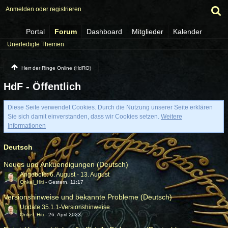
Anmelden oder registrieren
Portal
Forum
Dashboard
Mitglieder
Kalender
Unerledigte Themen
Herr der Ringe Online (HdRO)
HdF - Öffentlich
Diese Seite verwendet Cookies. Durch die Nutzung unserer Seite erklären
Sie sich damit einverstanden, dass wir Cookies setzen.
Weitere
Informationen
Deutsch
Neues und Ankuendigungen (Deutsch)
Angebote: 6. August - 13. August
Onkel_Hiti
-
Gestern, 11:17
Versionshinweise und bekannte Probleme (Deutsch)
Update 35.1.1-Versionshinweise
Onkel_Hiti
-
26. April 2023