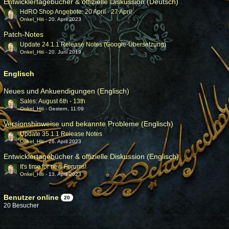
Entwicklertagebücher & offizielle Diskussion (Deutsch)
HdRO Shop Angebote: 20 April - 27 April
Onkel_Hiti
-
20. April 2023
Patch-Notes
Update 24.1.1 Release Notes (Google-Übersetzung)
Onkel_Hiti
-
20. Juni 2019
Englisch
Neues und Ankuendigungen (Englisch)
Sales: August 6th - 13th
Onkel_Hiti
-
Gestern, 11:09
Versionshinweise und bekannte Probleme (Englisch)
Update 35.1.1 Release Notes
Onkel_Hiti
-
26. April 2023
Entwicklertagebücher & offizielle Diskussion (Englisch)
It's time for new Forums!
Onkel_Hiti
-
13. April 2023
Benutzer online
20
20 Besucher