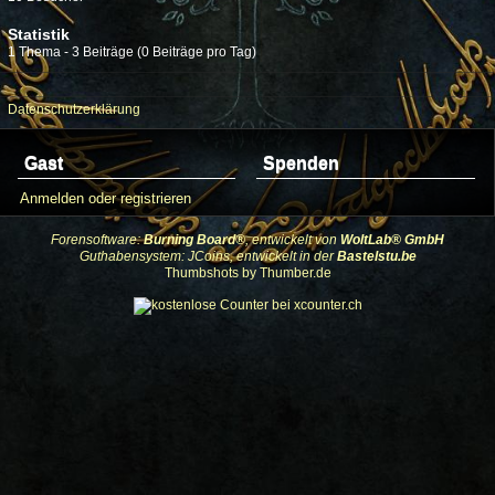
Statistik
1 Thema - 3 Beiträge (0 Beiträge pro Tag)
Datenschutzerklärung
Gast
Spenden
Anmelden oder registrieren
Forensoftware:
Burning Board®
, entwickelt von
WoltLab® GmbH
Guthabensystem: JCoins, entwickelt in der
Bastelstu.be
Thumbshots by Thumber.de