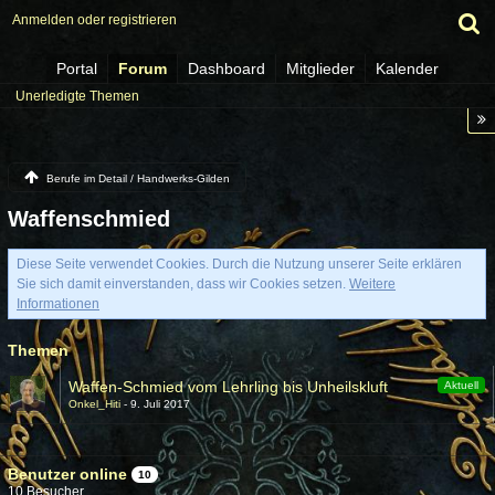
Anmelden oder registrieren
Portal
Forum
Dashboard
Mitglieder
Kalender
Unerledigte Themen
Berufe im Detail / Handwerks-Gilden
Waffenschmied
Diese Seite verwendet Cookies. Durch die Nutzung unserer Seite erklären
Sie sich damit einverstanden, dass wir Cookies setzen.
Weitere
Informationen
Themen
Waffen-Schmied vom Lehrling bis Unheilskluft
Aktuell
Onkel_Hiti
9. Juli 2017
Benutzer online
10
10 Besucher