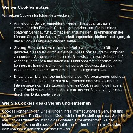
Wie wir Cookies nutzen
Wir setzen Cookies für folgende Zwecke ein:
Anmeldung: Bei der Anmeldung werden Ihre Zugangsdaten in
verschlüsselter Form als Cookies gespeichert, um Sie bei einem
späteren Seitenaufruf automatisiert anzumelden. Im Anmeldefenster
können Sie mit der Option „Dauerhaft angemeldet bleiben“ festlegen, ob
diese Cookies angelegt werden sollen.
Sitzung: Beim ersten Aufruf unserer Seite wird eine neue Sitzung
gestartet, diese wird durch ein eindeutiges Cookies Ihrem Computer
zugeordnet. Sitzungen erlauben es, Sie zwischen zwei Seitenaufrufen
wieder zu erkennen und Ihnen alle Funktionalitäten bereitstellen zu
können. Es handelt sich um ein temporäres Cookies, dass beim
Beenden des Internet Browsers automatisch gelöscht wird.
Drittanbieter-Dienste: Die Einblendung von Werbeanzeigen oder das
Teilen von Inhalten auf sozialen Netzwerken oder vergleichbaren
Internetseiten kann die Erzeugung eines Cookies zur Folge haben.
Diese Cookies werden nicht direkt von unserer Seite erzeugt, sondern
durch den Drittanbieter selbst.
Wie Sie Cookies deaktivieren und entfernen
Cookies können in den Einstellungen Ihres Internet Browsers verwaltet und
entfernt werden. Darüber hinaus lässt sich in den Einstellungen das Speichern
von Cookies zudem vollständig deaktivieren. Bitte entnehmen Sie der
folgenden Auflistung die passende Anleitung für den Umgang mit Cookies zu
dem von Ihnen genutzten Internet Browser.