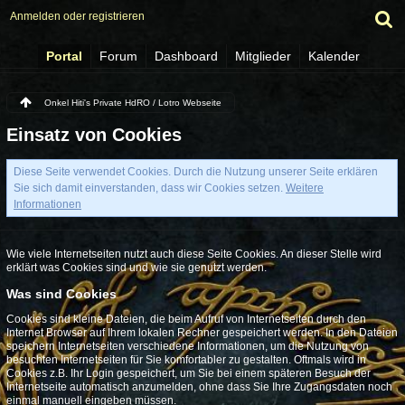
Anmelden oder registrieren
Portal
Forum
Dashboard
Mitglieder
Kalender
Onkel Hiti's Private HdRO / Lotro Webseite
Einsatz von Cookies
Diese Seite verwendet Cookies. Durch die Nutzung unserer Seite erklären
Sie sich damit einverstanden, dass wir Cookies setzen.
Weitere
Informationen
Wie viele Internetseiten nutzt auch diese Seite Cookies. An dieser Stelle wird
erklärt was Cookies sind und wie sie genutzt werden.
Was sind Cookies
Cookies sind kleine Dateien, die beim Aufruf von Internetseiten durch den
Internet Browser auf Ihrem lokalen Rechner gespeichert werden. In den Dateien
speichern Internetseiten verschiedene Informationen, um die Nutzung von
besuchten Internetseiten für Sie komfortabler zu gestalten. Oftmals wird in
Cookies z.B. Ihr Login gespeichert, um Sie bei einem späteren Besuch der
Internetseite automatisch anzumelden, ohne dass Sie Ihre Zugangsdaten noch
einmal manuell eingeben müssen.