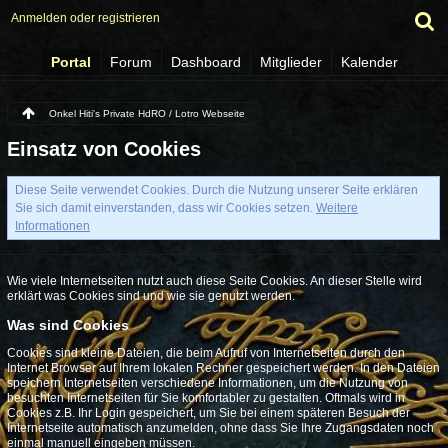
Anmelden oder registrieren
Portal
Forum
Dashboard
Mitglieder
Kalender
Onkel Hiti's Private HdRO / Lotro Webseite
Einsatz von Cookies
Diese Seite verwendet Cookies. Durch die Nutzung unserer Seite erklären
Sie sich damit einverstanden, dass wir Cookies setzen.
Weitere
Informationen
Wie viele Internetseiten nutzt auch diese Seite Cookies. An dieser Stelle wird
erklärt was Cookies sind und wie sie genutzt werden.
Was sind Cookies
Cookies sind kleine Dateien, die beim Aufruf von Internetseiten durch den
Internet Browser auf Ihrem lokalen Rechner gespeichert werden. In den Dateien
speichern Internetseiten verschiedene Informationen, um die Nutzung von
besuchten Internetseiten für Sie komfortabler zu gestalten. Oftmals wird in
Cookies z.B. Ihr Login gespeichert, um Sie bei einem späteren Besuch der
Internetseite automatisch anzumelden, ohne dass Sie Ihre Zugangsdaten noch
einmal manuell eingeben müssen.