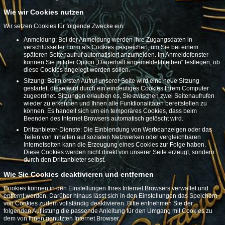
Wie wir Cookies nutzen
Wir setzen Cookies für folgende Zwecke ein:
Anmeldung: Bei der Anmeldung werden Ihre Zugangsdaten in
verschlüsselter Form als Cookies gespeichert, um Sie bei einem
späteren Seitenaufruf automatisiert anzumelden. Im Anmeldefenster
können Sie mit der Option „Dauerhaft angemeldet bleiben“ festlegen, ob
diese Cookies angelegt werden sollen.
Sitzung: Beim ersten Aufruf unserer Seite wird eine neue Sitzung
gestartet, diese wird durch ein eindeutiges Cookies Ihrem Computer
zugeordnet. Sitzungen erlauben es, Sie zwischen zwei Seitenaufrufen
wieder zu erkennen und Ihnen alle Funktionalitäten bereitstellen zu
können. Es handelt sich um ein temporäres Cookies, dass beim
Beenden des Internet Browsers automatisch gelöscht wird.
Drittanbieter-Dienste: Die Einblendung von Werbeanzeigen oder das
Teilen von Inhalten auf sozialen Netzwerken oder vergleichbaren
Internetseiten kann die Erzeugung eines Cookies zur Folge haben.
Diese Cookies werden nicht direkt von unserer Seite erzeugt, sondern
durch den Drittanbieter selbst.
Wie Sie Cookies deaktivieren und entfernen
Cookies können in den Einstellungen Ihres Internet Browsers verwaltet und
entfernt werden. Darüber hinaus lässt sich in den Einstellungen das Speichern
von Cookies zudem vollständig deaktivieren. Bitte entnehmen Sie der
folgenden Auflistung die passende Anleitung für den Umgang mit Cookies zu
dem von Ihnen genutzten Internet Browser.