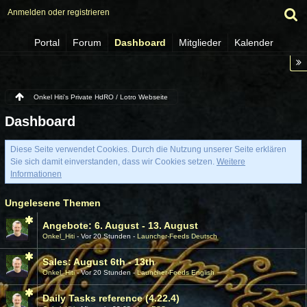
Anmelden oder registrieren
Portal
Forum
Dashboard
Mitglieder
Kalender
Onkel Hiti's Private HdRO / Lotro Webseite
Dashboard
Diese Seite verwendet Cookies. Durch die Nutzung unserer Seite erklären
Sie sich damit einverstanden, dass wir Cookies setzen.
Weitere
Informationen
Ungelesene Themen
Angebote: 6. August - 13. August
Onkel_Hiti
Vor 20 Stunden
Launcher-Feeds Deutsch
Sales: August 6th - 13th
Onkel_Hiti
Vor 20 Stunden
Launcher-Feeds English
Daily Tasks reference (4.22.4)