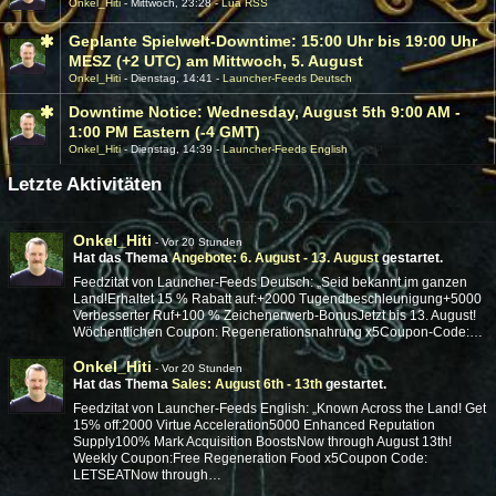
Onkel_Hiti
Mittwoch, 23:28
Lua RSS
Geplante Spielwelt-Downtime: 15:00 Uhr bis 19:00 Uhr
MESZ (+2 UTC) am Mittwoch, 5. August
Onkel_Hiti
Dienstag, 14:41
Launcher-Feeds Deutsch
Downtime Notice: Wednesday, August 5th 9:00 AM -
1:00 PM Eastern (-4 GMT)
Onkel_Hiti
Dienstag, 14:39
Launcher-Feeds English
Letzte Aktivitäten
Onkel_Hiti
-
Vor 20 Stunden
Hat das Thema
Angebote: 6. August - 13. August
gestartet.
Feedzitat von Launcher-Feeds Deutsch: „Seid bekannt im ganzen
Land!Erhaltet 15 % Rabatt auf:+2000 Tugendbeschleunigung+5000
Verbesserter Ruf+100 % Zeichenerwerb-BonusJetzt bis 13. August!
Wöchentlichen Coupon: Regenerationsnahrung x5Coupon-Code:…
Onkel_Hiti
-
Vor 20 Stunden
Hat das Thema
Sales: August 6th - 13th
gestartet.
Feedzitat von Launcher-Feeds English: „Known Across the Land! Get
15% off:2000 Virtue Acceleration5000 Enhanced Reputation
Supply100% Mark Acquisition BoostsNow through August 13th!
Weekly Coupon:Free Regeneration Food x5Coupon Code:
LETSEATNow through…