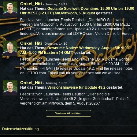
Onkel_Hiti
-
Dienstag, 14:41
Hat das Thema
Geplante Spielwelt-Downtime: 15:00 Uhr bis 19:00
Uhr MESZ (+2 UTC) am Mittwoch, 5. August
gestartet.
Feedzitat von Launcher-Feeds Deutsch: „Die HdRO-Spielwelten
werden am Mittwoch, 5. August von 15:00 Uhr bis 19:00 Uhr MESZ
(+2 UTC) heruntergefahren, um Update 49.2 zu implementieren. Ihr
findet die Versionshinweise auf LOTRO.com. Vielen Dank für Eure…
Onkel_Hiti
-
Dienstag, 14:39
Hat das Thema
Downtime Notice: Wednesday, August 5th 9:00
AM - 1:00 PM Eastern (-4 GMT)
gestartet.
Feedzitat von Launcher-Feeds English: „The LOTRO game worlds
will be unavailable on Wednesday, August 5th from 9:00 AM - 1:00
PM Eastern (-4 GMT) to release Update 49.2. Find the release notes
on LOTRO.com. Thank you for your patience and we will see…
Onkel_Hiti
-
Dienstag, 13:55
Hat das Thema
Versionshinweise für Update 49.2
gestartet.
Feedzitat von Launcher-Feeds Deutsch: „Hier sind die
Versionshinweise für Update 49.2: „In guter Gesellschaft“, Patch 2,
veröffentlicht am Mittwoch, dem 5. August 2026.“
Weitere Aktivitäten
Datenschutzerklärung