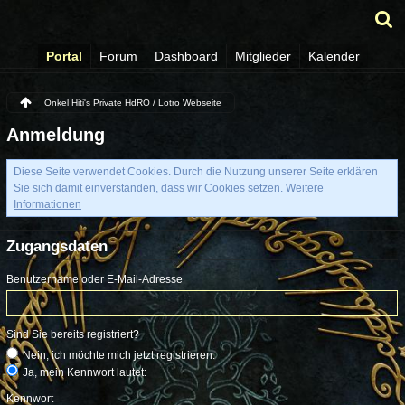
Portal
Forum
Dashboard
Mitglieder
Kalender
Onkel Hiti's Private HdRO / Lotro Webseite
Anmeldung
Diese Seite verwendet Cookies. Durch die Nutzung unserer Seite erklären
Sie sich damit einverstanden, dass wir Cookies setzen.
Weitere
Informationen
Zugangsdaten
Benutzername oder E-Mail-Adresse
Sind Sie bereits registriert?
Nein, ich möchte mich jetzt registrieren.
Ja, mein Kennwort lautet:
Kennwort