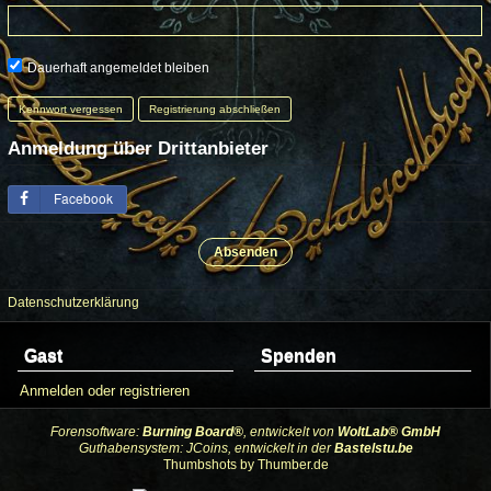
Dauerhaft angemeldet bleiben
Kennwort vergessen
Registrierung abschließen
Anmeldung über Drittanbieter
Facebook
Datenschutzerklärung
Gast
Spenden
Anmelden oder registrieren
Forensoftware:
Burning Board®
, entwickelt von
WoltLab® GmbH
Guthabensystem: JCoins, entwickelt in der
Bastelstu.be
Thumbshots by Thumber.de