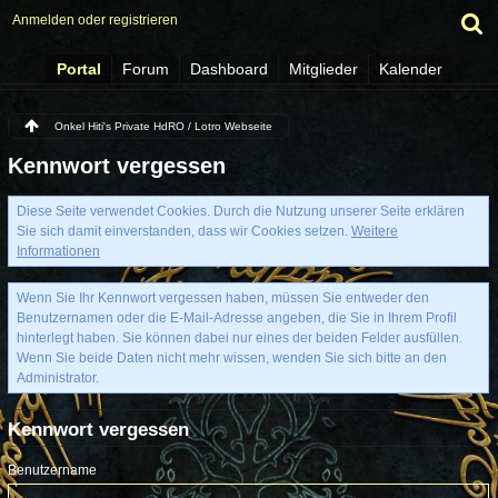
Anmelden oder registrieren
Portal
Forum
Dashboard
Mitglieder
Kalender
Onkel Hiti's Private HdRO / Lotro Webseite
Kennwort vergessen
Diese Seite verwendet Cookies. Durch die Nutzung unserer Seite erklären
Sie sich damit einverstanden, dass wir Cookies setzen.
Weitere
Informationen
Wenn Sie Ihr Kennwort vergessen haben, müssen Sie entweder den
Benutzernamen oder die E-Mail-Adresse angeben, die Sie in Ihrem Profil
hinterlegt haben. Sie können dabei nur eines der beiden Felder ausfüllen.
Wenn Sie beide Daten nicht mehr wissen, wenden Sie sich bitte an den
Administrator.
Kennwort vergessen
Benutzername