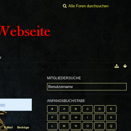
r
MITGLIEDERSUCHE
ANFANGSBUCHSTABE
onen
#
A
B
C
D
E
F
G
H
I
J
K
L
M
N
O
P
Q
E-Mail
Beiträge