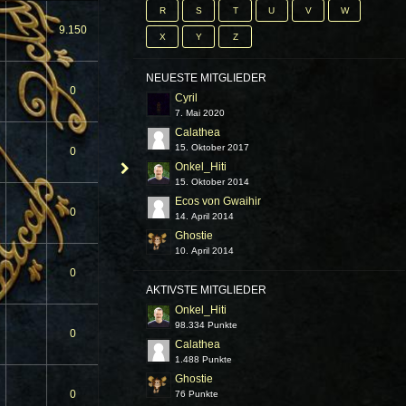
R
S
T
U
V
W
9.150
X
Y
Z
NEUESTE MITGLIEDER
0
Cyril
7. Mai 2020
Calathea
15. Oktober 2017
0
Onkel_Hiti
15. Oktober 2014
Ecos von Gwaihir
0
14. April 2014
Ghostie
10. April 2014
0
AKTIVSTE MITGLIEDER
Onkel_Hiti
98.334 Punkte
0
Calathea
1.488 Punkte
Ghostie
0
76 Punkte