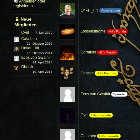
Anmelden oder
registrieren
Onkel_Hiti
Administrator
Neue
Mitglieder
Lossensinome
Hiti's Familie
Cyril
7. Mai 2020
Calathea
15. Oktober 2017
Onkel_Hiti
Gornikus
Hiti's Familie
15. Oktober 2014
Ecos von Gwaihir
14. April 2014
Ghostie
10. April 2014
Ghostie
Hiti's Freunde
Ecos von Gwaihir
Spender
Cyril
Hiti's Freunde
Calathea
Hiti's Freunde