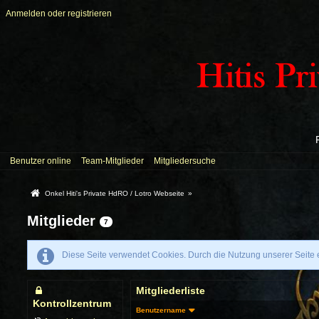
Anmelden oder registrieren
Benutzer online
Team-Mitglieder
Mitgliedersuche
Onkel Hiti's Private HdRO / Lotro Webseite
»
Mitglieder
7
Diese Seite verwendet Cookies. Durch die Nutzung unserer Seite e
Mitgliederliste
Kontrollzentrum
Benutzername