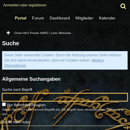
Anmelden oder registrieren
Portal
Forum
Dashboard
Mitglieder
Kalender
Onkel Hiti's Private HdRO / Lotro Webseite
Suche
Diese Seite verwendet Cookies. Durch die Nutzung unserer Seite erklären
Sie sich damit einverstanden, dass wir Cookies setzen.
Weitere
Informationen
Allgemeine Suchangaben
Suche nach Begriff
Nur Betreff durchsuchen
Geben Sie einen oder mehrere Begriffe ein. Ein Begriff muss mindestens vier Zeichen lang
sein.
Suche nach Autor