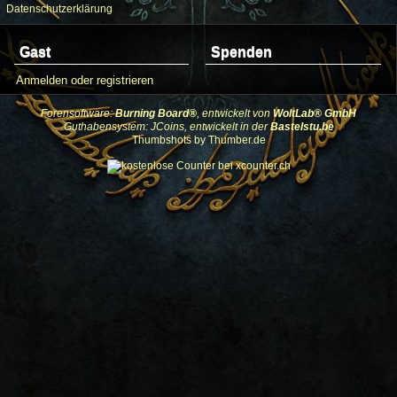
Datenschutzerklärung
Gast
Spenden
Anmelden oder registrieren
Forensoftware:
Burning Board®
, entwickelt von
WoltLab® GmbH
Guthabensystem: JCoins, entwickelt in der
Bastelstu.be
Thumbshots by Thumber.de