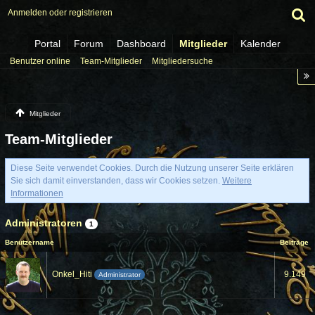
Anmelden oder registrieren
Portal
Forum
Dashboard
Mitglieder
Kalender
Benutzer online
Team-Mitglieder
Mitgliedersuche
Mitglieder
Team-Mitglieder
Diese Seite verwendet Cookies. Durch die Nutzung unserer Seite erklären
Sie sich damit einverstanden, dass wir Cookies setzen.
Weitere
Informationen
Administratoren
1
Benutzername
Beiträge
Onkel_Hiti
9.149
Administrator