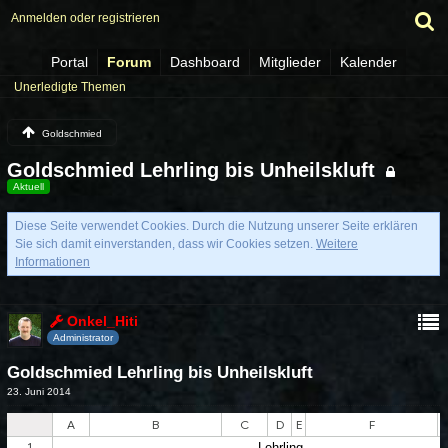
Anmelden oder registrieren
Portal
Forum
Dashboard
Mitglieder
Kalender
Unerledigte Themen
Goldschmied
Goldschmied Lehrling bis Unheilskluft
Aktuell
Diese Seite verwendet Cookies. Durch die Nutzung unserer Seite erklären
Sie sich damit einverstanden, dass wir Cookies setzen.
Weitere
Informationen
Onkel_Hiti
Administrator
Goldschmied Lehrling bis Unheilskluft
23. Juni 2014