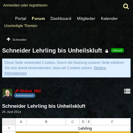
Anmelden oder registrieren
Portal
Forum
Dashboard
Mitglieder
Kalender
Unerledigte Themen
Schneider
Schneider Lehrling bis Unheilskluft
Aktuell
Diese Seite verwendet Cookies. Durch die Nutzung unserer Seite erklären
Sie sich damit einverstanden, dass wir Cookies setzen.
Weitere
Informationen
Onkel_Hiti
Administrator
Schneider Lehrling bis Unheilskluft
26. April 2014