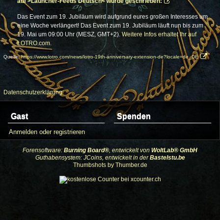
auf >Launcher-Feeds Deutsch< wurde geschrieben:
Das Event zum 19. Jubiläum wird aufgrund eures großen Interesses um
eine Woche verlängert! Das Event zum 19. Jubiläum läuft nun bis zum
19. Mai um 09:00 Uhr (MESZ, GMT+2).
Weitere Infos erhaltet Ihr auf
LOTRO.com.
Quelle:
https://www.lotro.com/news/lotro-19th-anniversary-extension-de?locale=de_DE
Datenschutzerklärung
Gast
Spenden
Anmelden oder registrieren
Forensoftware:
Burning Board®
, entwickelt von
WoltLab® GmbH
Guthabensystem: JCoins, entwickelt in der
Bastelstu.be
Thumbshots by Thumber.de