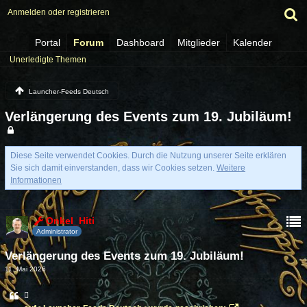
Anmelden oder registrieren
Portal
Forum
Dashboard
Mitglieder
Kalender
Unerledigte Themen
Launcher-Feeds Deutsch
Verlängerung des Events zum 19. Jubiläum!
Diese Seite verwendet Cookies. Durch die Nutzung unserer Seite erklären
Sie sich damit einverstanden, dass wir Cookies setzen.
Weitere
Informationen
Onkel_Hiti
Administrator
Verlängerung des Events zum 19. Jubiläum!
11. Mai 2026