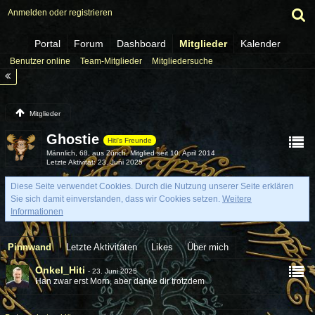
Anmelden oder registrieren
Portal
Forum
Dashboard
Mitglieder
Kalender
Benutzer online
Team-Mitglieder
Mitgliedersuche
Mitglieder
Ghostie
Hiti's Freunde
Männlich
68
aus Zürich
Mitglied seit 10. April 2014
Letzte Aktivität
23. Juni 2025
Diese Seite verwendet Cookies. Durch die Nutzung unserer Seite erklären
Sie sich damit einverstanden, dass wir Cookies setzen.
Weitere
Informationen
Pinnwand
Letzte Aktivitäten
Likes
Über mich
Onkel_Hiti
-
23. Juni 2025
Han zwar erst Morn, aber danke dir trotzdem