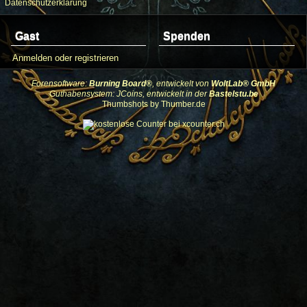
Datenschutzerklärung
Gast
Spenden
Anmelden oder registrieren
Forensoftware:
Burning Board®
, entwickelt von
WoltLab® GmbH
Guthabensystem: JCoins, entwickelt in der
Bastelstu.be
Thumbshots by Thumber.de