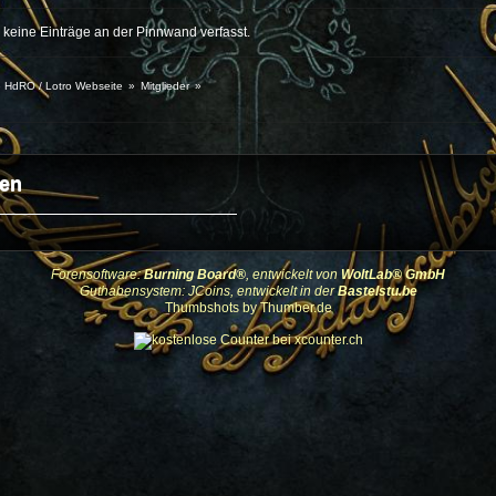
keine Einträge an der Pinnwand verfasst.
te HdRO / Lotro Webseite
»
Mitglieder
»
en
Forensoftware:
Burning Board®
, entwickelt von
WoltLab® GmbH
Guthabensystem: JCoins, entwickelt in der
Bastelstu.be
Thumbshots by Thumber.de