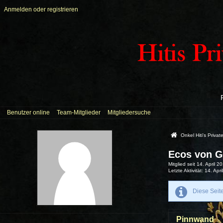
Anmelden oder registrieren
Benutzer online
Team-Mitglieder
Mitgliedersuche
Onkel Hiti's Priva
Ecos von G
Mitglied seit 14. April 2
Letzte Aktivität
14. Apri
Diese Seit
Pinnwand