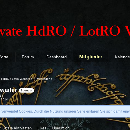
Mitglieder
Portal
Forum
Dashboard
Kalende
te HdRO / Lotro Webseite
»
Mitglieder
»
waihir
Spender
014
l 2014
e verwendet Cookies. Durch die Nutzung unserer Seite erklären Sie sich damit ein
Letzte Aktivitäten
Likes
Über mich