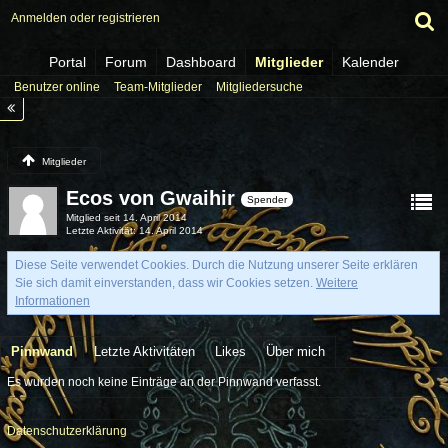
Anmelden oder registrieren
Portal
Forum
Dashboard
Mitglieder
Kalender
Benutzer online
Team-Mitglieder
Mitgliedersuche
Mitglieder
Ecos von Gwaihir
Spender
Mitglied seit 14. April 2014
Letzte Aktivität
14. April 2014
Diese Seite verwendet Cookies. Durch die Nutzung unserer Seite erklären
Sie sich damit einverstanden, dass wir Cookies setzen.
Weitere
Informationen
Pinnwand
Letzte Aktivitäten
Likes
Über mich
Es wurden noch keine Einträge an der Pinnwand verfasst.
Datenschutzerklärung