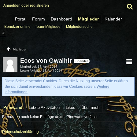
Anmelden oder registrieren
Portal
Forum
Dashboard
Mitglieder
Kalender
Benutzer online
Team-Mitglieder
Mitgliedersuche
Mitglieder
Ecos von Gwaihir
Spender
Mitglied seit 14. April 2014
Letzte Aktivität
14. April 2014
Diese Seite verwendet Cookies. Durch die Nutzung unserer Seite erklären
Sie sich damit einverstanden, dass wir Cookies setzen.
Weitere
Informationen
Pinnwand
Letzte Aktivitäten
Likes
Über mich
Es wurden noch keine Einträge an der Pinnwand verfasst.
Datenschutzerklärung