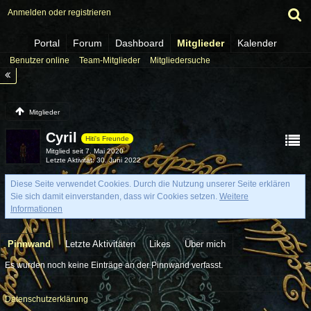
Anmelden oder registrieren
Portal
Forum
Dashboard
Mitglieder
Kalender
Benutzer online
Team-Mitglieder
Mitgliedersuche
Mitglieder
Cyril
Hiti's Freunde
Mitglied seit 7. Mai 2020
Letzte Aktivität
30. Juni 2022
Diese Seite verwendet Cookies. Durch die Nutzung unserer Seite erklären
Sie sich damit einverstanden, dass wir Cookies setzen.
Weitere
Informationen
Pinnwand
Letzte Aktivitäten
Likes
Über mich
Es wurden noch keine Einträge an der Pinnwand verfasst.
Datenschutzerklärung