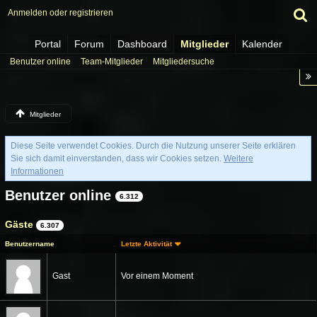
Anmelden oder registrieren
Portal
Forum
Dashboard
Mitglieder
Kalender
Benutzer online
Team-Mitglieder
Mitgliedersuche
Mitglieder
Diese Seite verwendet Cookies. Durch die Nutzung unserer Seite erklären
Sie sich damit einverstanden, dass wir Cookies setzen.
Weitere
Informationen
Benutzer online
6.312
Gäste
6.307
Benutzername
Letzte Aktivität
Gast
Vor einem Moment