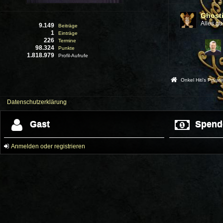
Ghost
Alles gu
9.149
Beiträge
1
Einträge
226
Termine
98.324
Punkte
1.818.979
Profil-Aufrufe
Onkel Hiti's Priva
Datenschutzerklärung
Gast
Spend
Anmelden oder registrieren