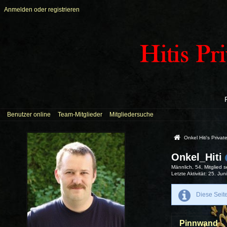
Anmelden oder registrieren
Benutzer online
Team-Mitglieder
Mitgliedersuche
Onkel Hiti's Priva
Onkel_Hiti
Männlich
54
Mitglied 
Letzte Aktivität
25. Jun
Diese Seit
Pinnwand