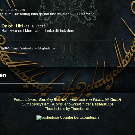
ie
-
23. Juni 2025
eti zum Gurtselitag bliib gsund und munter...... LG Marcello
Onkel_Hiti
-
23. Juni 2025
Han zwar erst Morn, aber danke dir trotzdem
te HdRO / Lotro Webseite
»
Mitglieder
»
en
Forensoftware:
Burning Board®
, entwickelt von
WoltLab® GmbH
Guthabensystem: JCoins, entwickelt in der
Bastelstu.be
Thumbshots by Thumber.de