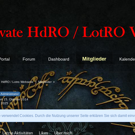
Mitglieder
Portal
Forum
Dashboard
Kalende
te HdRO / Lotro Webseite
»
Mitglieder
»
Administrator
seit 15. Oktober 2014
i 2025
e verwendet Cookies. Durch die Nutzung unserer Seite erklären Sie sich damit ein
Letzte Aktivitäten
Likes
Über mich