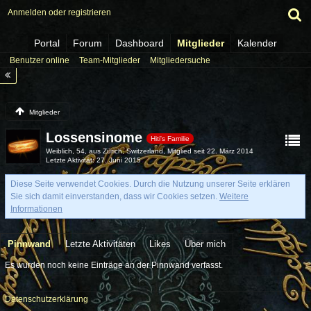
Anmelden oder registrieren
Portal
Forum
Dashboard
Mitglieder
Kalender
Benutzer online
Team-Mitglieder
Mitgliedersuche
Mitglieder
Lossensinome
Hiti's Familie
Weiblich
54
aus Zürich, Switzerland
Mitglied seit 22. März 2014
Letzte Aktivität
27. Juni 2015
Diese Seite verwendet Cookies. Durch die Nutzung unserer Seite erklären
Sie sich damit einverstanden, dass wir Cookies setzen.
Weitere
Informationen
Pinnwand
Letzte Aktivitäten
Likes
Über mich
Es wurden noch keine Einträge an der Pinnwand verfasst.
Datenschutzerklärung